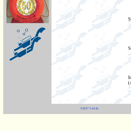
S
S
I
(
©2017 1-tcf.de