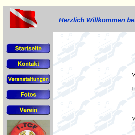
Herzlich Willkommen bei
W
I
V